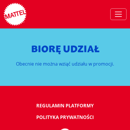
BIORĘ UDZIAŁ
Obecnie nie można wziąć udziału w promocji.
REGULAMIN PLATFORMY
POLITYKA PRYWATNOŚCI